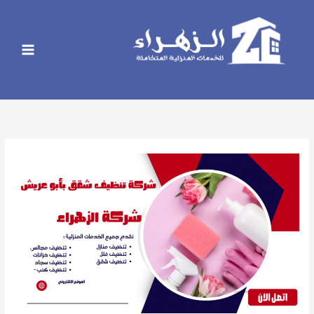
خطي
لى
لمحتوى