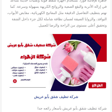
جاهزة للإقامة فورًا. نستخدم أجهزة شفط قوية وتقنيات حديثة تساعد
في إزالة الأتربة والبقع الصعبة والروائح الكريهة بسهولة وسرعة. كما
نهتم بتنظيف التفاصيل الدقيقة مثل المفاتيح الكهربائية، مقابض الأبواب،
النوافذ، والزوايا الضيقة لضمان نظافة شاملة لكل جزء داخل الشقة
وتحقيق أعلى مستوى من الراحة والرضا للعميل.
شركة تنظيف شقق بأبو عريش
شركة تنظيف شقق بأبو عريش بأسعار رائعه جدا