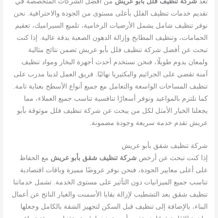
تُعد
شركة تنظيف فلل بأبو عريش
من أفضل الشركات المتخصصة في
تقديم خدمات تنظيف الفلل بأعلى مستوى من الجودة والاحترافية. نحن
نوفر تنظيف شامل يشمل الأرضيات الرخامية، تلميع السيراميك، تعقيم
الحمامات، وتنظيف المطابخ وإزالة الدهون الصعبة بدقة عالية. إذا كنت
تبحث عن أفضل شركة تنظيف فلل بأبو عريش تضمن نتائج مثالية
ولمعان يدوم طويلًا، فنحن نستخدم أحدث أجهزة البخار ومواد تنظيف
آمنة تقضي على الجراثيم والبكتيريا نهائيًا. فريق العمل لدينا مدرب على
تنظيف المساحات الواسعة والتعامل مع جميع أنواع الأسطح بعناية تامة.
كما نلتزم بالمواعيد ونوفر أسعارًا تنافسية تناسب جميع العملاء، مما
يجعلنا الخيار الأمثل لكل من يبحث عن شركة تنظيف فلل موثوقة بأبو
عريش تقدم خدمة سريعة وجودة مضمونة.
شركة تنظيف شقق بأبو عريش
إذا كنت تبحث عن أرخص
شركة تنظيف شقق بأبو عريش
مع الحفاظ
على أعلى معايير الجودة، فنحن نوفر عروضًا مميزة وباقات اقتصادية
تناسب جميع الميزانيات دون التأثير على مستوى الخدمة. تشمل خدماتنا
تنظيف شقق بعد التشطيب لإزالة بقايا الأسمنت والغبار الناتج عن أعمال
البناء، بالإضافة إلى تنظيف قبل السكن لتجهيز الشقة بالكامل وجعلها