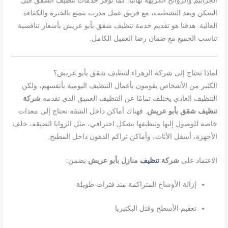
الجراثيم والروائح الكريهة نهائيًا. كما نوفر خدمات تنظيف الشقق قبل
السكن وبعد التشطيب، مع فريق عمل مدرب يتمتع بالخبرة والكفاءة
العالية. هدفنا هو تقديم خدمة تنظيف شقق بأبو عريش بأسعار تنافسية
تناسب الجميع مع ضمان رضا العميل الكامل.
لماذا تحتاج إلى شركة الزهراء لتنظيف شقق بأبو عريش؟
الكثير من الأشخاص يقومون بأعمال التنظيف اليومية بأنفسهم، ولكن
التنظيف العادي يختلف تمامًا عن التنظيف العميق الذي تقدمه
شركة
تنظيف شقق بأبو عريش
. فهناك أماكن داخل الشقة تحتاج إلى معدات
خاصة للوصول إليها وتنظيفها بشكل احترافي، مثل الزوايا الضيقة، خلف
الأجهزة، أسفل الأثاث، وأماكن تراكم الدهون داخل المطبخ.
الاعتماد على
شركة
تنظيف
منازل بأبو عريش
يضمن:
إزالة الأوساخ المتراكمة منذ فترات طويلة
تعقيم الأسطح وقتل البكتيريا