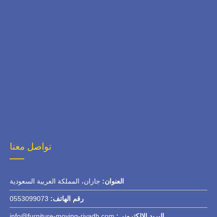
تواصل معنا
العنوان:
جازان، المملكة العربية السعودية
رقم الهاتف:
0553099073
البريد الإلكتروني:
info@furniture-moving-riyadh.com