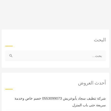
البحث
ا
ل
ب
ح
ث
أحدث العروض
ع
ن
شركة تنظيف سجاد بأبوعريش 0553099073 خصم خاص وخدمة
:
سريعة حتى باب المنزل